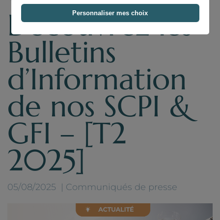
Découvrez les
Personnaliser mes choix
Bulletins
d’Information
de nos SCPI &
GFI – [T2
2025]
05/08/2025
Communiqués de presse