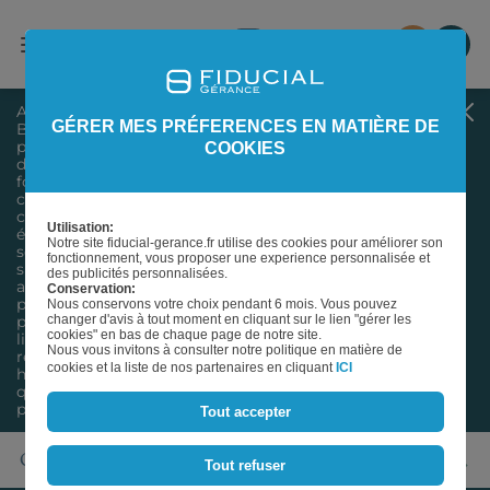
AVERTISSEMENT
GÉRER MES PRÉFERENCES EN MATIÈRE DE
Bienvenue sur notre site dédié à l’information du
public, des investisseurs, des associés et des
COOKIES
distributeurs sur nos produits immobiliers et
forestiers. Les éléments d’informations et données
chiffrées mis à disposition sur notre site internet sont
considérés comme exacts au jour de leur
Utilisation:
établissement. Ils n’ont pas de valeur contractuelle et
Notre site fiducial-gerance.fr utilise des cookies pour améliorer son
sont sujets à modification. Nos produits sont des
fonctionnement, vous proposer une experience personnalisée et
supports de placement à long terme et doivent être
des publicités personnalisées.
acquis dans une optique de diversification du
Conservation:
patrimoine. Comme tout investissement, ils
Nous conservons votre choix pendant 6 mois. Vous pouvez
présentent des risques : risque de perte en capital, de
changer d'avis à tout moment en cliquant sur le lien "gérer les
cookies" en bas de chaque page de notre site.
liquidité, capital investi non garanti, absence de
Nous vous invitons à consulter notre politique en matière de
rendement. La valeur du capital investi peut varier, à la
cookies et la liste de nos partenaires en cliquant
ICI
hausse comme à la baisse, tout comme les revenus
qui y sont attachés. Les performances passées ne sont
pas un indicateur fiable des performances futures.
Tout accepter
GFI FORECIAL 2
Tout refuser