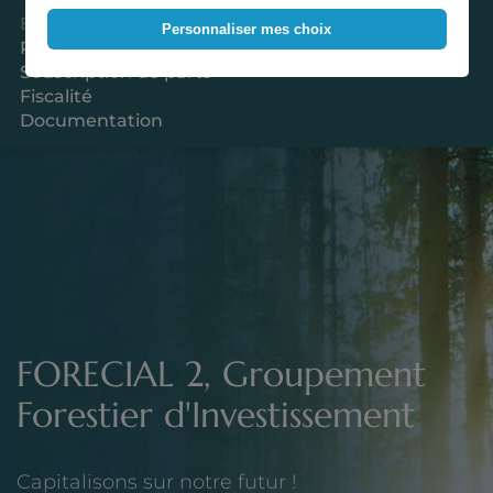
En un clin d'oeil
Personnaliser mes choix
Patrimoine
Souscription de parts
Fiscalité
Documentation
FORECIAL 2, Groupement
Forestier d'Investissement
Capitalisons sur notre futur !